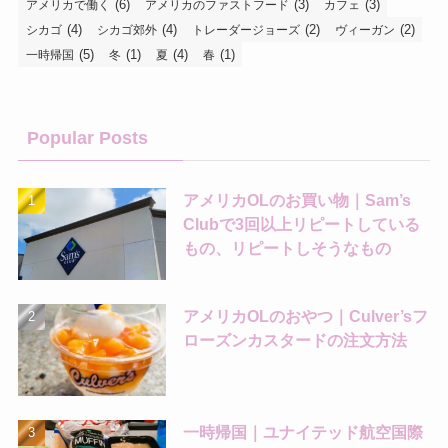
(6)
(3)
(3)
アメリカで働く
アメリカのファストフード
カフェ
(4)
(4)
(2)
(2)
シカゴ
シカゴ郊外
トレーダージョーズ
ヴィーガン
(5)
(1)
(4)
(1)
一時帰国
冬
夏
春
Popular Posts
アメリカOLのお買い物｜Sam’s
Clubで3回以上リピートしている
もの、リピートしそうなもの
アメリカOLのおやつ｜Culver’sフ
ローズンカスタードの注文方法
一時帰国｜ユナイテッド航空国際