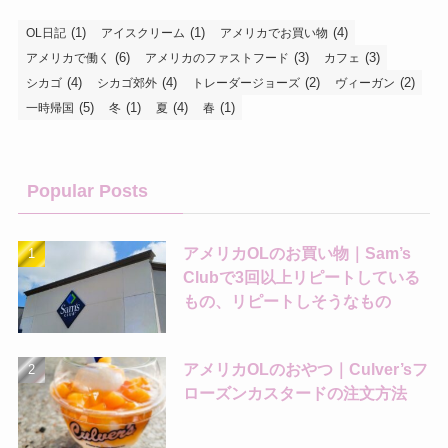
(1)
(1)
(4)
OL日記
アイスクリーム
アメリカでお買い物
(6)
(3)
(3)
アメリカで働く
アメリカのファストフード
カフェ
(4)
(4)
(2)
(2)
シカゴ
シカゴ郊外
トレーダージョーズ
ヴィーガン
(5)
(1)
(4)
(1)
一時帰国
冬
夏
春
Popular Posts
アメリカOLのお買い物｜Sam’s
Clubで3回以上リピートしている
もの、リピートしそうなもの
アメリカOLのおやつ｜Culver’sフ
ローズンカスタードの注文方法