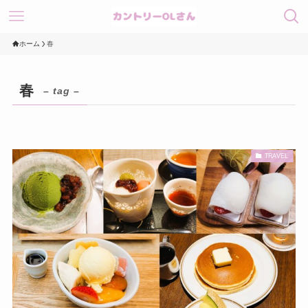
ホーム
春
春
– tag –
TRAVEL