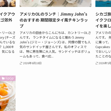
イクアウ
アメリカOLのランチ｜Jimmy John’s
シカゴ旅行｜
カゴ郊外
のおすすめ 期間限定タイ風チキンラッ
イクフロ
プ
イを楽
トリーOLさ
アメリカの田舎からこんにちは、カントリーOLさ
アメリカの
ory (チーズ
んです。 ランチタイムになると賑わうJimmy
んです。 
んでいるな
John's (ジミー・ジョーンズ) は、同僚の間でも人
に乗って、シ
1,000キ
気のサンドイッチ屋さんです。私のオフィスで
Cupcake
、気になる
は、特に男性陣に大人気。サンドイッチはボリュ
でおいし
ームもあって、食べ応...
たことのない
2026年6月18日
2026年5
FOOD