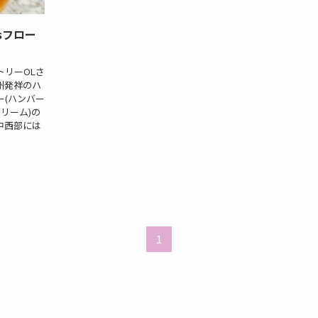
’sフロー
トリーOLさ
ン州発祥のハ
ー(ハンバー
リーム)の
中西部には
1