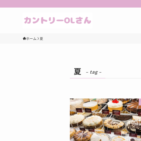
ホーム
夏
夏
– tag –